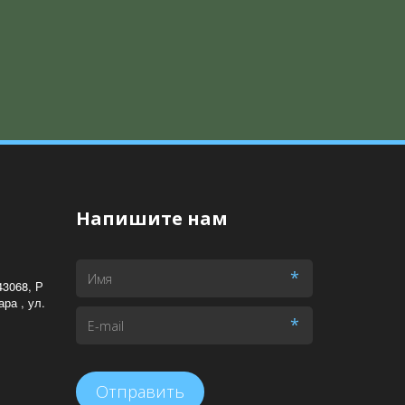
Напишите нам
*
43068, Р
ара , ул.
*
Отправить